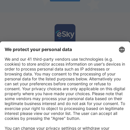
Last ned appen vår
og planlegg reisene
dine enkelt
Planlegg reisen din
Flybilletter
Storbyferie