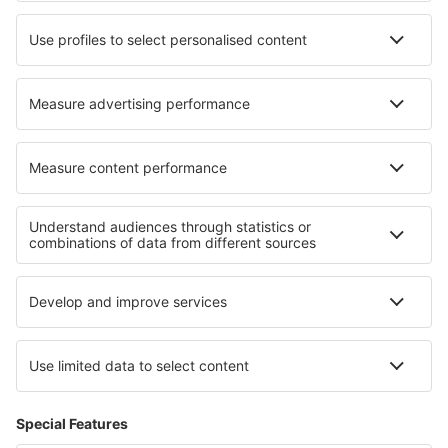
Wideroe
Danish Air
Turkish Airlines
Lot
Om eSky
Vilkår
Mine bestillinger
Personvernregler
Hjelp og kontakt
Personvern
Land