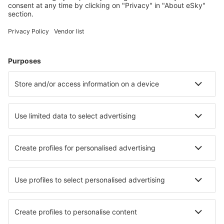
Sommerferie
Overnatting
Fly+Hotell
Hoteller
Transferer
Attraksjoner
Sportsbegivenheter
Lær mer
Mobilapp
Flyselskaper
SAS
Norwegian
WizzAir
KLM
Lufthansa
Ryanair