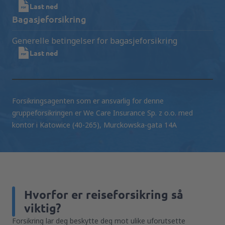
Last ned
Bagasjeforsikring
Generelle betingelser for bagasjeforsikring
Last ned
Forsikringsagenten som er ansvarlig for denne
gruppeforsikringen er We Care Insurance Sp. z o.o. med
kontor i Katowice (40-265), Murckowska-gata 14A
Hvorfor er reiseforsikring så
viktig?
Forsikring lar deg beskytte deg mot ulike uforutsette