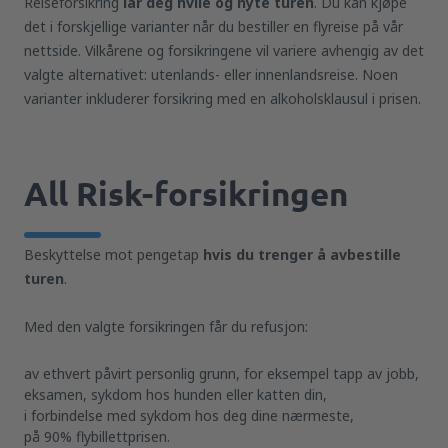
Reiseforsikring
lar deg hvile og nyte turen
. Du kan kjøpe
det i forskjellige varianter når du bestiller en flyreise på vår
nettside. Vilkårene og forsikringene vil variere avhengig av det
valgte alternativet: utenlands- eller innenlandsreise. Noen
varianter inkluderer forsikring med en alkoholsklausul i prisen.
All Risk-forsikringen
Beskyttelse mot pengetap
hvis du trenger å avbestille
turen
.
Med den valgte forsikringen får du refusjon:
av ethvert påvirt personlig grunn, for eksempel tapp av jobb,
eksamen, sykdom hos hunden eller katten din,
i forbindelse med sykdom hos deg dine nærmeste,
på 90% flybillettprisen.